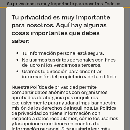
Su privacidad es muy importante para nosotros. Todo en
JustFix es seguro.
Haga clic aquí para obtener más
información sobre nuestra política de privacidad.
Tu privacidad es muy importante
para nosotros. Aquí hay algunas
cosas importantes que debes
ATRÁS
CONTINUAR
saber:
Tu información personal está segura.
No usamos tus datos personales con fines
de lucro ni los vendemos a terceros.
Usamos tu dirección para encontrar
información del propietario y de tu edificio.
Nuestra Política de privacidad permite
compartir datos anónimos con organismos
aprobados de abogacía para inquilinos
exclusivamente para ayudar a impulsar nuestra
misión de los derechos de inquilinos. La Política
de privacidad contiene información con
respecto a datos recopilamos, cómo los usamos
y las opciones que tienes en cuanto a tu
información personal. Si te gustaría leer más,